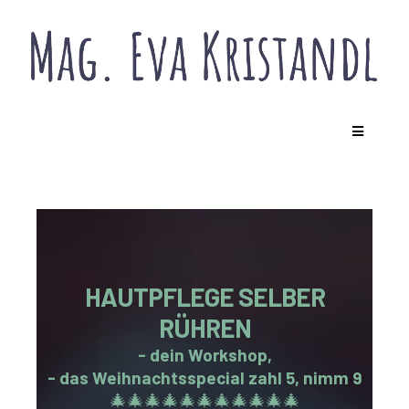
HAUTPFLEGE SELBER
RÜHREN
- dein Workshop,
- das Weihnachtsspecial zahl 5, nimm 9
🎄🎄🎄🎄🎄🎄🎄🎄🎄🎄🎄