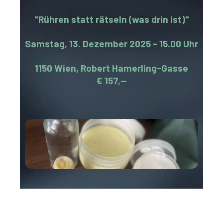
"Rühren statt rätseln (was drin ist)"
Samstag, 13. Dezember 2025 - 15.00 Uhr
1150 Wien, Robert Hamerling-Gasse
€ 157,--