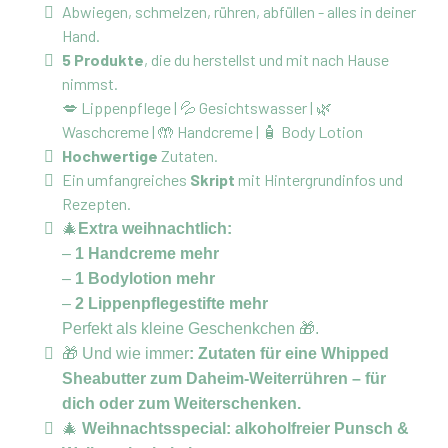
Abwiegen, schmelzen, rühren, abfüllen - alles in deiner
Hand.
5 Produkte
, die du herstellst und mit nach Hause
nimmst.
💋 Lippenpflege | 💦 Gesichtswasser | 🌿
Waschcreme | 🤲 Handcreme | 🧴 Body Lotion
Hochwertige
Zutaten.
Ein umfangreiches
Skript
mit Hintergrundinfos und
Rezepten.
🎄
Extra weihnachtlich:
–
1 Handcreme mehr
–
1 Bodylotion mehr
–
2 Lippenpflegestifte mehr
Perfekt als kleine Geschenkchen
🎁.
🎁
Und wie immer
: Zutaten für eine Whipped
Sheabutter zum Daheim-Weiterrühren – für
dich oder zum Weiterschenken.
🎄
Weihnachtsspecial: alkoholfreier Punsch &